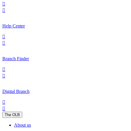


Help Center


Branch Finder


Digital Branch


The OLB
About us