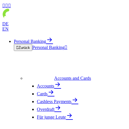



DE
EN
Personal Banking
Personal Banking


Zurück
Accounts and Cards
Accounts
Cards
Cashless Payments
Overdraft
Für junge Leute