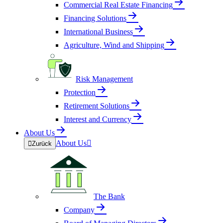
Commercial Real Estate Financing
Financing Solutions
International Business
Agriculture, Wind and Shipping
Risk Management
Protection
Retirement Solutions
Interest and Currency
About Us
About Us


Zurück
The Bank
Company