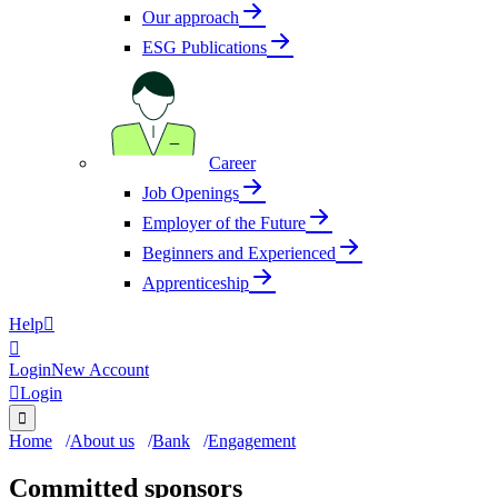
Our approach
ESG Publications
Career
Job Openings
Employer of the Future
Beginners and Experienced
Apprenticeship
Help


Login
New Account

Login

Home
About us
Bank
Engagement
Committed sponsors