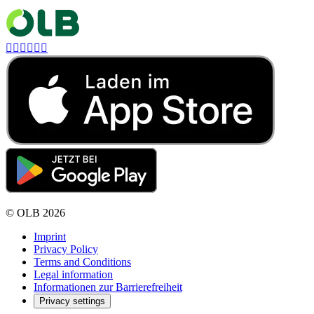






©
OLB
2026
Imprint
Privacy Policy
Terms and Conditions
Legal information
Informationen zur Barrierefreiheit
Privacy settings