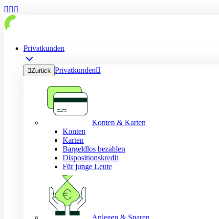



Privatkunden
Privatkunden


Zurück
Konten & Karten
Konten
Karten
Bargeldlos bezahlen
Dispositionskredit
Für junge Leute
Anlegen & Sparen