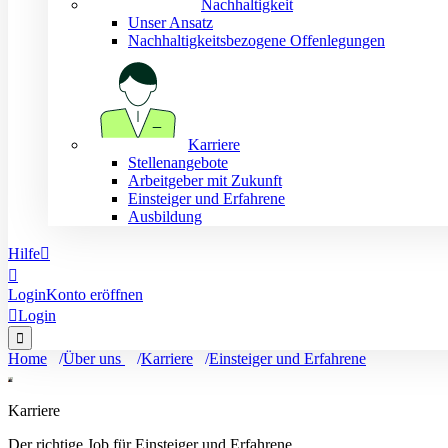
Nachhaltigkeit
Unser Ansatz
Nachhaltigkeitsbezogene Offenlegungen
Karriere
Stellenangebote
Arbeitgeber mit Zukunft
Einsteiger und Erfahrene
Ausbildung
Hilfe


Login
Konto eröffnen

Login

Home
Über uns
Karriere
Einsteiger und Erfahrene
Karriere
Der richtige Job für Einsteiger und Erfahrene