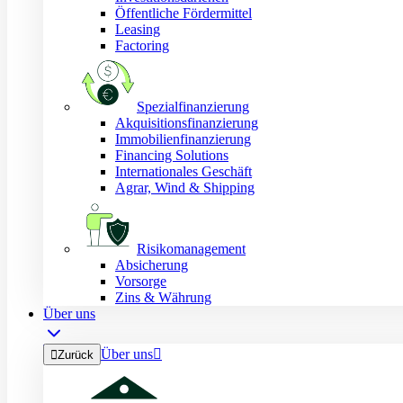
Öffentliche Fördermittel
Leasing
Factoring
Spezialfinanzierung
Akquisitionsfinanzierung
Immobilienfinanzierung
Financing Solutions
Internationales Geschäft
Agrar, Wind & Shipping
Risikomanagement
Absicherung
Vorsorge
Zins & Währung
Über uns
Über uns


Zurück