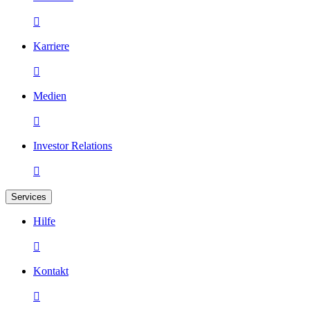

Karriere

Medien

Investor Relations

Services
Hilfe

Kontakt
