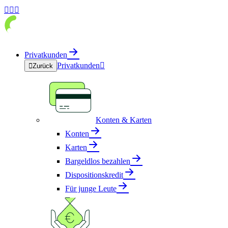



Privatkunden
Privatkunden


Zurück
Konten & Karten
Konten
Karten
Bargeldlos bezahlen
Dispositionskredit
Für junge Leute