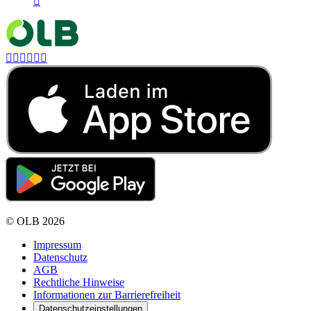







©
OLB
2026
Impressum
Datenschutz
AGB
Rechtliche Hinweise
Informationen zur Barrierefreiheit
Datenschutzeinstellungen