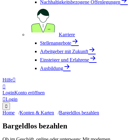
Nachhaltigkeitsbezogene Offenlegungen
Karriere
Stellenangebote
Arbeitgeber mit Zukunft
Einsteiger und Erfahrene
Ausbildung
Hilfe


Login
Konto eröffnen

Login

Home
Konten & Karten
Bargeldlos bezahlen
Bargeldlos bezahlen
Ob im Geschäft, online oder unterwegs: Mit modernen