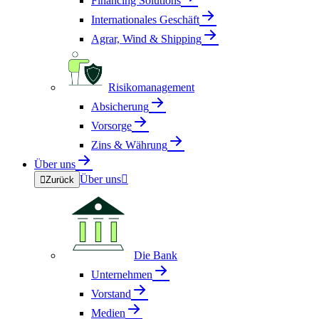
Financing Solutions
Internationales Geschäft
Agrar, Wind & Shipping
Risikomanagement
Absicherung
Vorsorge
Zins & Währung
Über uns
Über uns


Zurück
Die Bank
Unternehmen
Vorstand
Medien