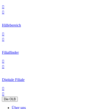


Hilfebereich


Filialfinder


Digitale Filiale


Die OLB
Über uns