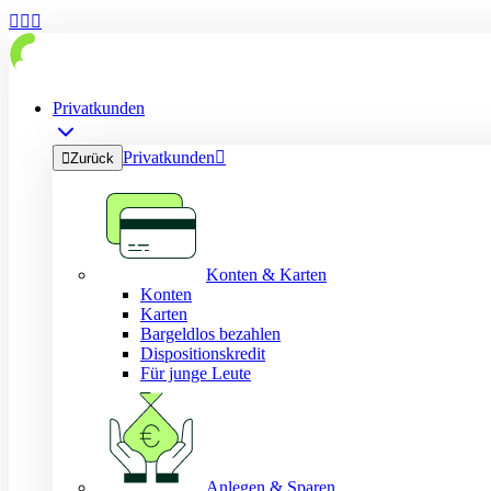



Privatkunden
Privatkunden


Zurück
Konten & Karten
Konten
Karten
Bargeldlos bezahlen
Dispositionskredit
Für junge Leute
Anlegen & Sparen