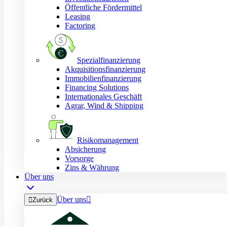
Öffentliche Fördermittel
Leasing
Factoring
Spezialfinanzierung
Akquisitionsfinanzierung
Immobilienfinanzierung
Financing Solutions
Internationales Geschäft
Agrar, Wind & Shipping
Risikomanagement
Absicherung
Vorsorge
Zins & Währung
Über uns
Über uns


Zurück