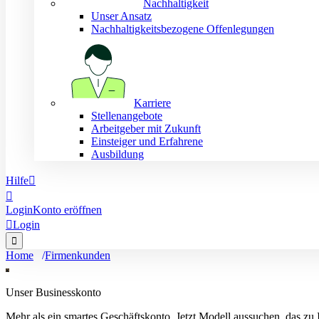
Nachhaltigkeit
Unser Ansatz
Nachhaltigkeitsbezogene Offenlegungen
Karriere
Stellenangebote
Arbeitgeber mit Zukunft
Einsteiger und Erfahrene
Ausbildung
Hilfe


Login
Konto eröffnen

Login

Home
Firmenkunden
Unser Businesskonto
Mehr als ein smartes Geschäftskonto. Jetzt Modell aussuchen, das zu 