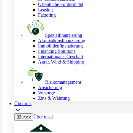
Öffentliche Fördermittel
Leasing
Factoring
Spezialfinanzierung
Akquisitionsfinanzierung
Immobilienfinanzierung
Financing Solutions
Internationales Geschäft
Agrar, Wind & Shipping
Risikomanagement
Absicherung
Vorsorge
Zins & Währung
Über uns
Über uns


Zurück