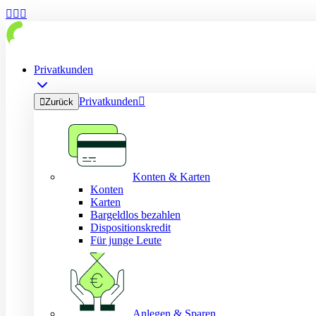



Privatkunden
Privatkunden


Zurück
Konten & Karten
Konten
Karten
Bargeldlos bezahlen
Dispositionskredit
Für junge Leute
Anlegen & Sparen