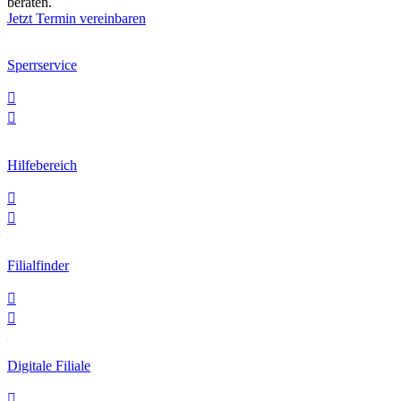
beraten.
Jetzt Termin vereinbaren
Sperrservice


Hilfebereich


Filialfinder


Digitale Filiale
