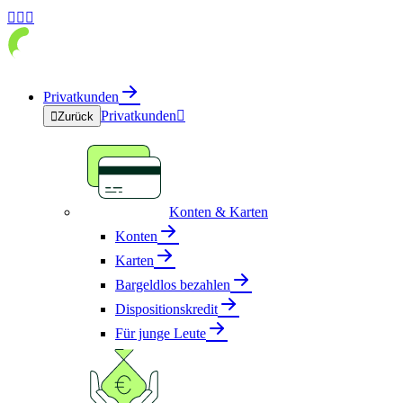



Privatkunden
Privatkunden


Zurück
Konten & Karten
Konten
Karten
Bargeldlos bezahlen
Dispositionskredit
Für junge Leute