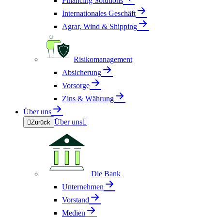
Financing Solutions
Internationales Geschäft
Agrar, Wind & Shipping
Risikomanagement
Absicherung
Vorsorge
Zins & Währung
Über uns
Über uns


Zurück
Die Bank
Unternehmen
Vorstand
Medien