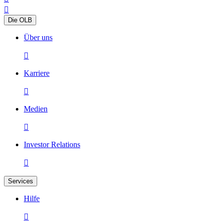

Die OLB
Über uns

Karriere

Medien

Investor Relations

Services
Hilfe
