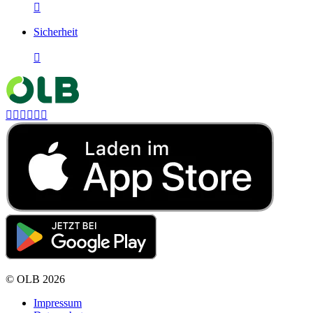

Sicherheit







©
OLB
2026
Impressum