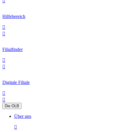

Hilfebereich


Filialfinder


Digitale Filiale


Die OLB
Über uns
