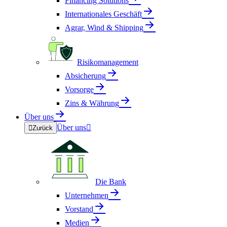
Financing Solutions
Internationales Geschäft
Agrar, Wind & Shipping
Risikomanagement
Absicherung
Vorsorge
Zins & Währung
Über uns
Über uns


Zurück
Die Bank
Unternehmen
Vorstand
Medien