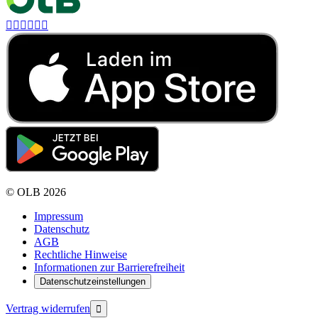






©
OLB
2026
Impressum
Datenschutz
AGB
Rechtliche Hinweise
Informationen zur Barrierefreiheit
Datenschutzeinstellungen
Vertrag widerrufen
