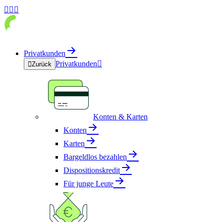



Privatkunden
Privatkunden


Zurück
Konten & Karten
Konten
Karten
Bargeldlos bezahlen
Dispositionskredit
Für junge Leute