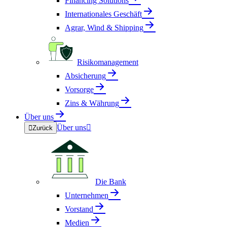
Financing Solutions
Internationales Geschäft
Agrar, Wind & Shipping
Risikomanagement
Absicherung
Vorsorge
Zins & Währung
Über uns
Über uns


Zurück
Die Bank
Unternehmen
Vorstand
Medien