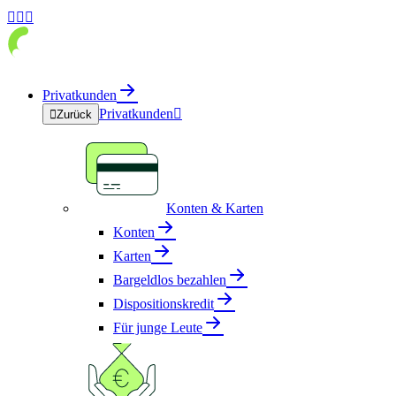



Privatkunden
Privatkunden


Zurück
Konten & Karten
Konten
Karten
Bargeldlos bezahlen
Dispositionskredit
Für junge Leute