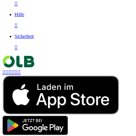

Hilfe

Sicherheit






