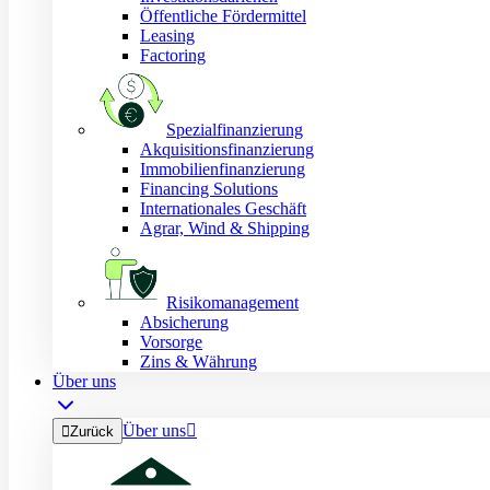
Öffentliche Fördermittel
Leasing
Factoring
Spezialfinanzierung
Akquisitionsfinanzierung
Immobilienfinanzierung
Financing Solutions
Internationales Geschäft
Agrar, Wind & Shipping
Risikomanagement
Absicherung
Vorsorge
Zins & Währung
Über uns
Über uns


Zurück