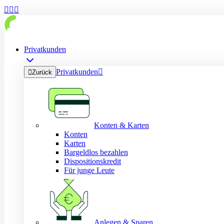



Privatkunden
Privatkunden


Zurück
Konten & Karten
Konten
Karten
Bargeldlos bezahlen
Dispositionskredit
Für junge Leute
Anlegen & Sparen