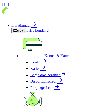



Privatkunden
Privatkunden


Zurück
Konten & Karten
Konten
Karten
Bargeldlos bezahlen
Dispositionskredit
Für junge Leute