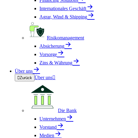
Financing Solutions
Internationales Geschäft
Agrar, Wind & Shipping
Risikomanagement
Absicherung
Vorsorge
Zins & Währung
Über uns
Über uns


Zurück
Die Bank
Unternehmen
Vorstand
Medien