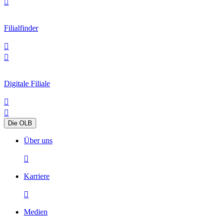

Filialfinder


Digitale Filiale


Die OLB
Über uns

Karriere

Medien