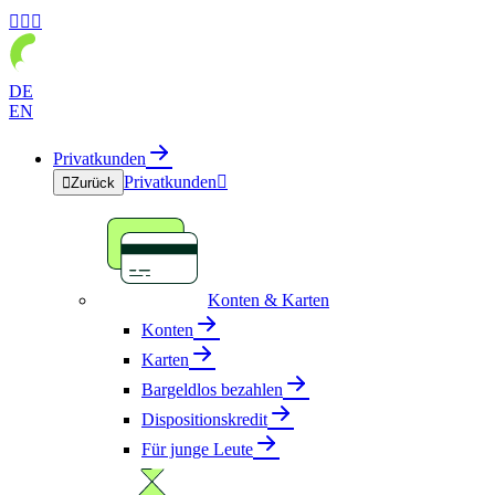



DE
EN
Privatkunden
Privatkunden


Zurück
Konten & Karten
Konten
Karten
Bargeldlos bezahlen
Dispositionskredit
Für junge Leute