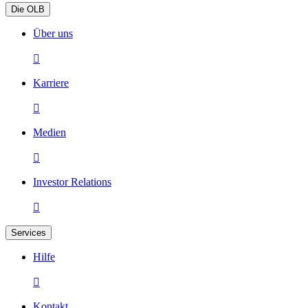
Die OLB
Über uns

Karriere

Medien

Investor Relations

Services
Hilfe

Kontakt