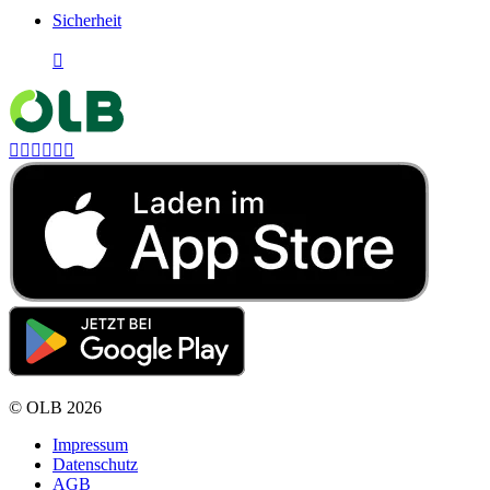
Sicherheit







©
OLB
2026
Impressum
Datenschutz
AGB