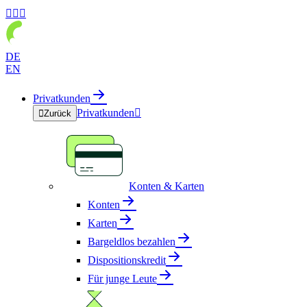



DE
EN
Privatkunden
Privatkunden


Zurück
Konten & Karten
Konten
Karten
Bargeldlos bezahlen
Dispositionskredit
Für junge Leute