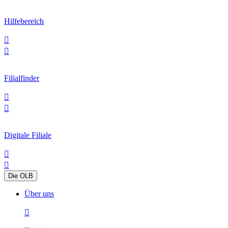
Hilfebereich


Filialfinder


Digitale Filiale


Die OLB
Über uns
