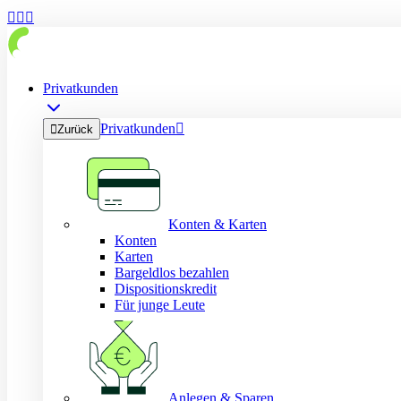



Privatkunden
Privatkunden


Zurück
Konten & Karten
Konten
Karten
Bargeldlos bezahlen
Dispositionskredit
Für junge Leute
Anlegen & Sparen