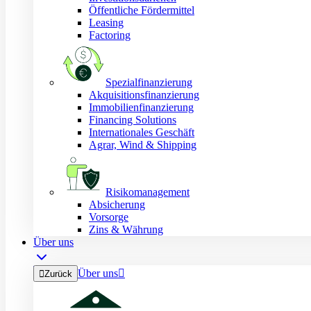
Öffentliche Fördermittel
Leasing
Factoring
Spezialfinanzierung
Akquisitionsfinanzierung
Immobilienfinanzierung
Financing Solutions
Internationales Geschäft
Agrar, Wind & Shipping
Risikomanagement
Absicherung
Vorsorge
Zins & Währung
Über uns
Über uns


Zurück