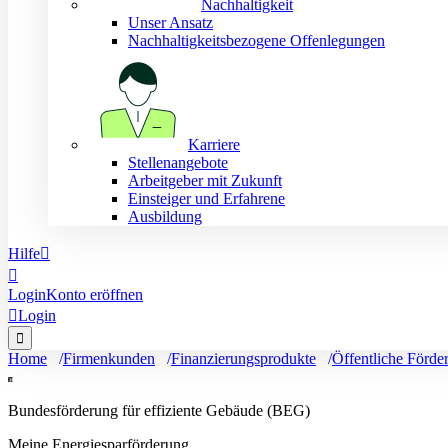
Nachhaltigkeit
Unser Ansatz
Nachhaltigkeitsbezogene Offenlegungen
Karriere
Stellenangebote
Arbeitgeber mit Zukunft
Einsteiger und Erfahrene
Ausbildung
Hilfe


Login
Konto eröffnen

Login

Home
Firmenkunden
Finanzierungsprodukte
Öffentliche Förder
Bundesförderung für effiziente Gebäude (BEG)
Meine Energiesparförderung