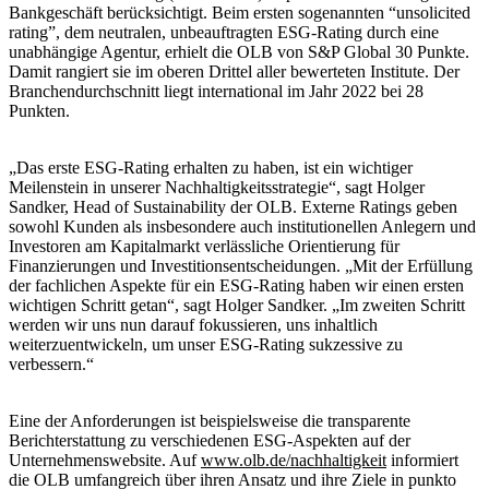
Bankgeschäft berücksichtigt. Beim ersten sogenannten “unsolicited
rating”, dem neutralen, unbeauftragten ESG-Rating durch eine
unabhängige Agentur, erhielt die OLB von S&P Global 30 Punkte.
Damit rangiert sie im oberen Drittel aller bewerteten Institute. Der
Branchendurchschnitt liegt international im Jahr 2022 bei 28
Punkten.
„Das erste ESG-Rating erhalten zu haben, ist ein wichtiger
Meilenstein in unserer Nachhaltigkeitsstrategie“, sagt Holger
Sandker, Head of Sustainability der OLB. Externe Ratings geben
sowohl Kunden als insbesondere auch institutionellen Anlegern und
Investoren am Kapitalmarkt verlässliche Orientierung für
Finanzierungen und Investitionsentscheidungen. „Mit der Erfüllung
der fachlichen Aspekte für ein ESG-Rating haben wir einen ersten
wichtigen Schritt getan“, sagt Holger Sandker. „Im zweiten Schritt
werden wir uns nun darauf fokussieren, uns inhaltlich
weiterzuentwickeln, um unser ESG-Rating sukzessive zu
verbessern.“
Eine der Anforderungen ist beispielsweise die transparente
Berichterstattung zu verschiedenen ESG-Aspekten auf der
Unternehmenswebsite. Auf
www.olb.de/nachhaltigkeit
informiert
die OLB umfangreich über ihren Ansatz und ihre Ziele in punkto