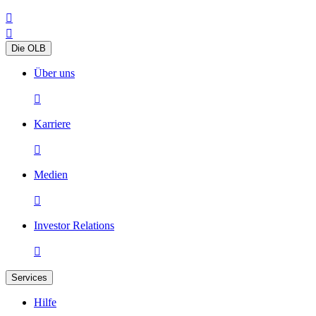


Die OLB
Über uns

Karriere

Medien

Investor Relations

Services
Hilfe