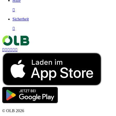
Hilfe

Sicherheit







©
OLB
2026