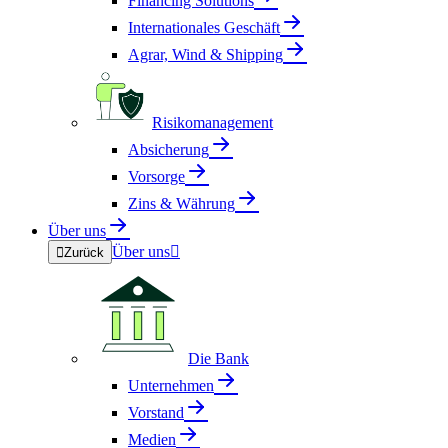
Financing Solutions
Internationales Geschäft
Agrar, Wind & Shipping
Risikomanagement
Absicherung
Vorsorge
Zins & Währung
Über uns
Über uns


Zurück
Die Bank
Unternehmen
Vorstand
Medien