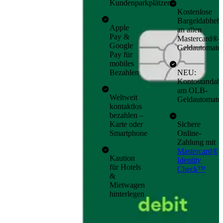
Kundenparkplätzen
Kostenlose
Bargeldabheb
Apple
an allen
Pay &
Mastercard®-
Google
Geldautomate
Pay für
mobiles
Bezahlen
NEU:
Kontostandabf
am OLB-
Weltweit
Geldautomate
kontaktlos
bezahlen –
Karte oder
Sichere
Smartphone
Online-
Zahlung mit
Mastercard®
Kaution
Identity
für Hotels
Check™
&
Mietwagen
hinterlegen