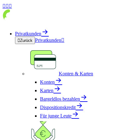



Privatkunden
Privatkunden


Zurück
Konten & Karten
Konten
Karten
Bargeldlos bezahlen
Dispositionskredit
Für junge Leute