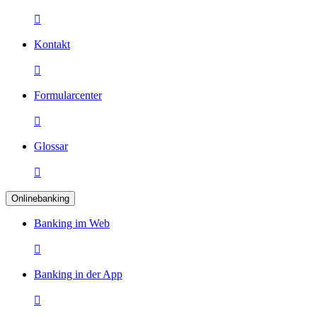

Kontakt

Formularcenter

Glossar

Onlinebanking
Banking im Web

Banking in der App
