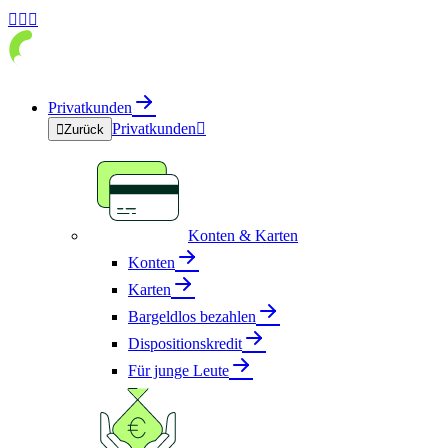



Privatkunden
Privatkunden


Zurück
Konten & Karten
Konten
Karten
Bargeldlos bezahlen
Dispositionskredit
Für junge Leute