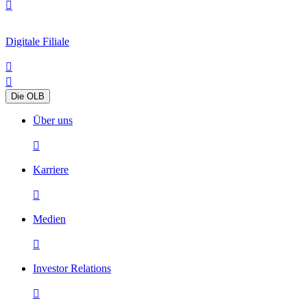

Digitale Filiale


Die OLB
Über uns

Karriere

Medien

Investor Relations
