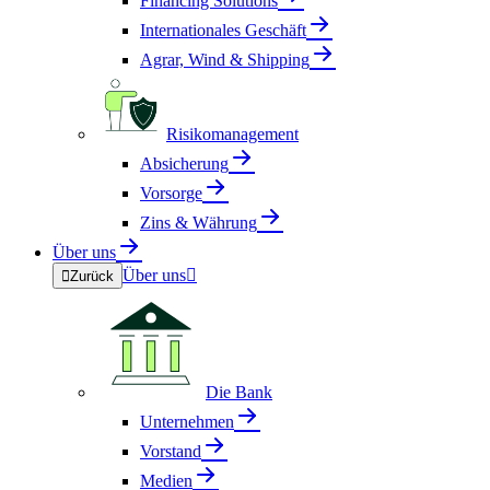
Financing Solutions
Internationales Geschäft
Agrar, Wind & Shipping
Risikomanagement
Absicherung
Vorsorge
Zins & Währung
Über uns
Über uns


Zurück
Die Bank
Unternehmen
Vorstand
Medien