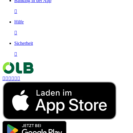
Banking in der App

Hilfe

Sicherheit






