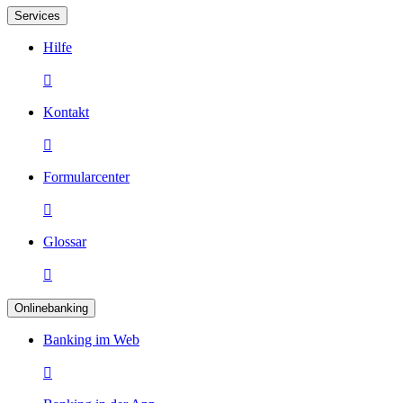
Services
Hilfe

Kontakt

Formularcenter

Glossar

Onlinebanking
Banking im Web
