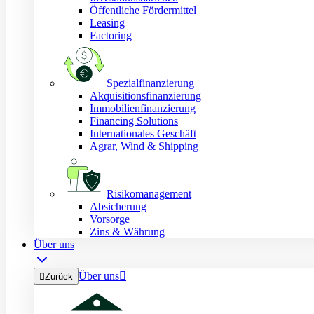
Öffentliche Fördermittel
Leasing
Factoring
Spezialfinanzierung
Akquisitionsfinanzierung
Immobilienfinanzierung
Financing Solutions
Internationales Geschäft
Agrar, Wind & Shipping
Risikomanagement
Absicherung
Vorsorge
Zins & Währung
Über uns
Über uns


Zurück