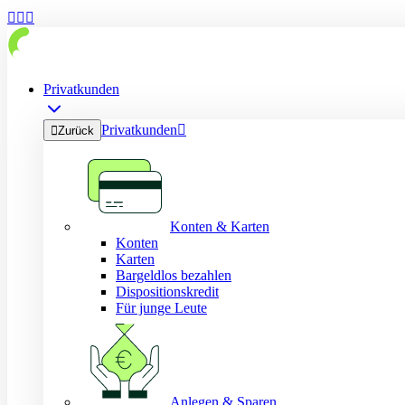



Privatkunden
Privatkunden


Zurück
Konten & Karten
Konten
Karten
Bargeldlos bezahlen
Dispositionskredit
Für junge Leute
Anlegen & Sparen