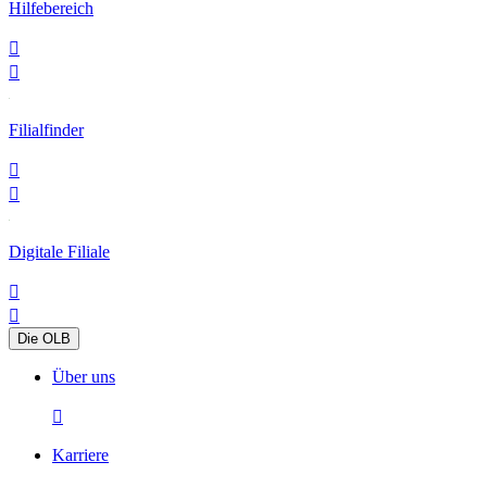
Hilfebereich


Filialfinder


Digitale Filiale


Die OLB
Über uns

Karriere