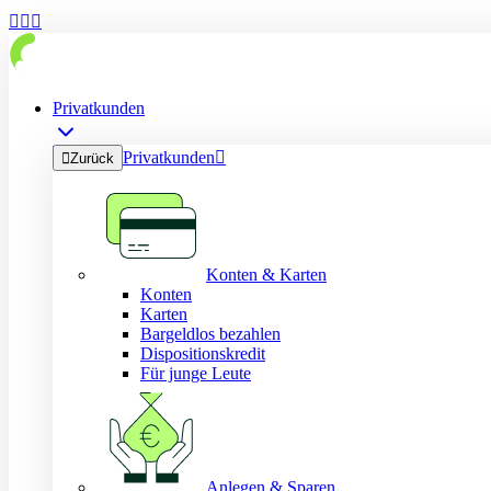



Privatkunden
Privatkunden


Zurück
Konten & Karten
Konten
Karten
Bargeldlos bezahlen
Dispositionskredit
Für junge Leute
Anlegen & Sparen