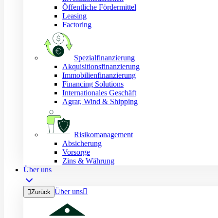
Öffentliche Fördermittel
Leasing
Factoring
Spezialfinanzierung
Akquisitionsfinanzierung
Immobilienfinanzierung
Financing Solutions
Internationales Geschäft
Agrar, Wind & Shipping
Risikomanagement
Absicherung
Vorsorge
Zins & Währung
Über uns
Über uns


Zurück