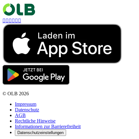






©
OLB
2026
Impressum
Datenschutz
AGB
Rechtliche Hinweise
Informationen zur Barrierefreiheit
Datenschutzeinstellungen