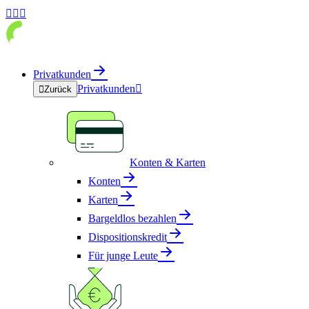



Privatkunden
Privatkunden


Zurück
Konten & Karten
Konten
Karten
Bargeldlos bezahlen
Dispositionskredit
Für junge Leute