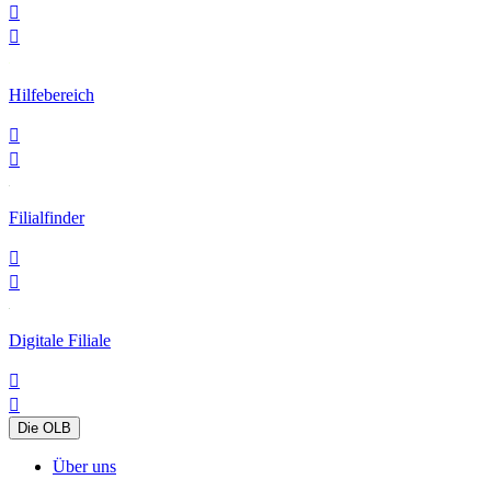


Hilfebereich


Filialfinder


Digitale Filiale


Die OLB
Über uns