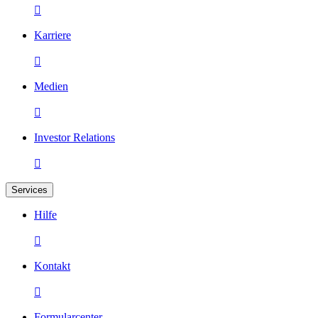

Karriere

Medien

Investor Relations

Services
Hilfe

Kontakt

Formularcenter