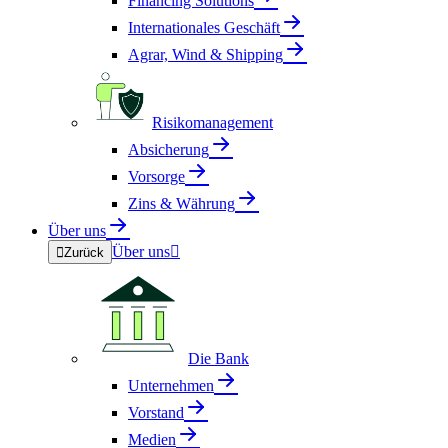
Financing Solutions
Internationales Geschäft
Agrar, Wind & Shipping
Risikomanagement
Absicherung
Vorsorge
Zins & Währung
Über uns
Über uns


Zurück
Die Bank
Unternehmen
Vorstand
Medien