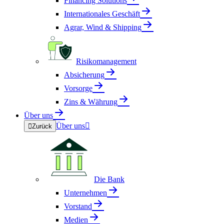
Financing Solutions
Internationales Geschäft
Agrar, Wind & Shipping
Risikomanagement
Absicherung
Vorsorge
Zins & Währung
Über uns
Über uns


Zurück
Die Bank
Unternehmen
Vorstand
Medien