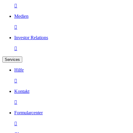

Medien

Investor Relations

Services
Hilfe

Kontakt

Formularcenter
