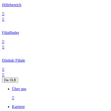
Hilfebereich


Filialfinder


Digitale Filiale


Die OLB
Über uns

Karriere