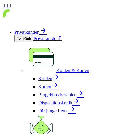



Privatkunden
Privatkunden


Zurück
Konten & Karten
Konten
Karten
Bargeldlos bezahlen
Dispositionskredit
Für junge Leute