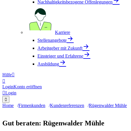
Nachhaltigkeitsbezogene Offenlegungen
Karriere
Stellenangebote
Arbeitgeber mit Zukunft
Einsteiger und Erfahrene
Ausbildung
Hilfe


Login
Konto eröffnen

Login

Home
Firmenkunden
Kundenreferenzen
Rügenwalder Mühle
Gut beraten: Rügenwalder Mühle