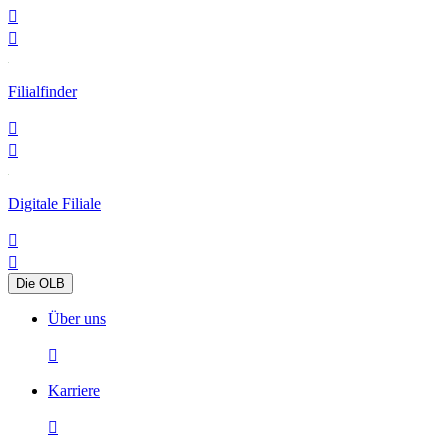


Filialfinder


Digitale Filiale


Die OLB
Über uns

Karriere
