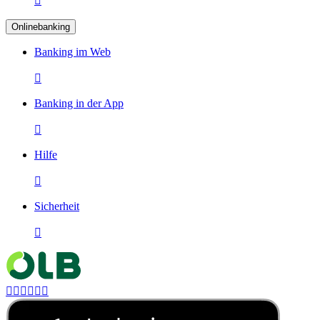

Onlinebanking
Banking im Web

Banking in der App

Hilfe

Sicherheit






