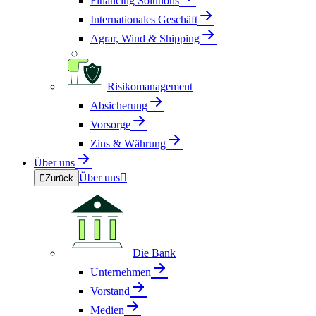
Financing Solutions
Internationales Geschäft
Agrar, Wind & Shipping
Risikomanagement
Absicherung
Vorsorge
Zins & Währung
Über uns
Über uns


Zurück
Die Bank
Unternehmen
Vorstand
Medien