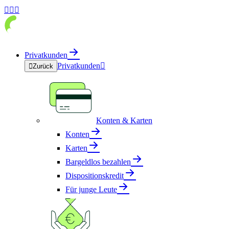



Privatkunden
Privatkunden


Zurück
Konten & Karten
Konten
Karten
Bargeldlos bezahlen
Dispositionskredit
Für junge Leute