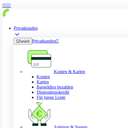



Privatkunden
Privatkunden


Zurück
Konten & Karten
Konten
Karten
Bargeldlos bezahlen
Dispositionskredit
Für junge Leute
Anlegen & Sparen