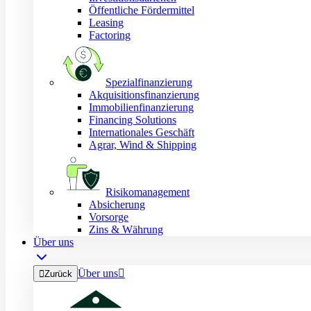
Öffentliche Fördermittel
Leasing
Factoring
Spezialfinanzierung
Akquisitionsfinanzierung
Immobilienfinanzierung
Financing Solutions
Internationales Geschäft
Agrar, Wind & Shipping
Risikomanagement
Absicherung
Vorsorge
Zins & Währung
Über uns
Über uns


Zurück