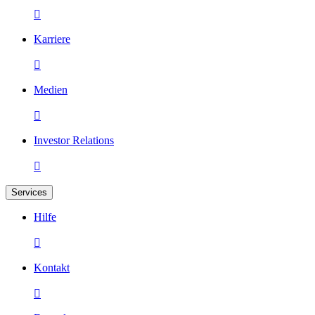

Karriere

Medien

Investor Relations

Services
Hilfe

Kontakt
