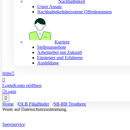
Nachhaltigkeit
Unser Ansatz
Nachhaltigkeitsbezogene Offenlegungen
Karriere
Stellenangebote
Arbeitgeber mit Zukunft
Einsteiger und Erfahrene
Ausbildung
Hilfe


Login
Konto eröffnen

Login

Home
OLB Filialfinder
SB-RB Trostberg
Warte auf Datenschutzzustimmung.
Sperrservice