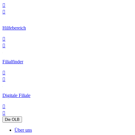


Hilfebereich


Filialfinder


Digitale Filiale


Die OLB
Über uns