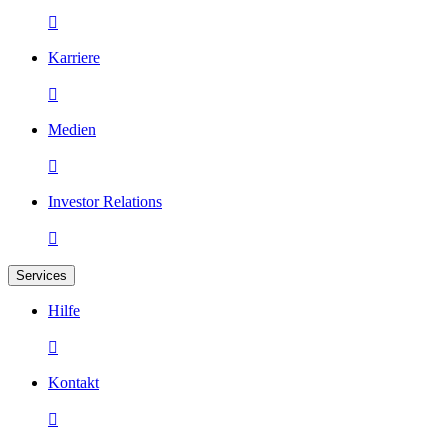

Karriere

Medien

Investor Relations

Services
Hilfe

Kontakt
