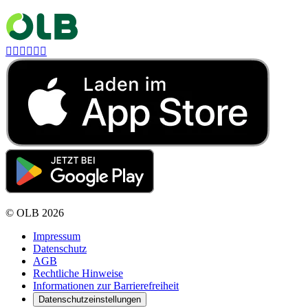






©
OLB
2026
Impressum
Datenschutz
AGB
Rechtliche Hinweise
Informationen zur Barrierefreiheit
Datenschutzeinstellungen