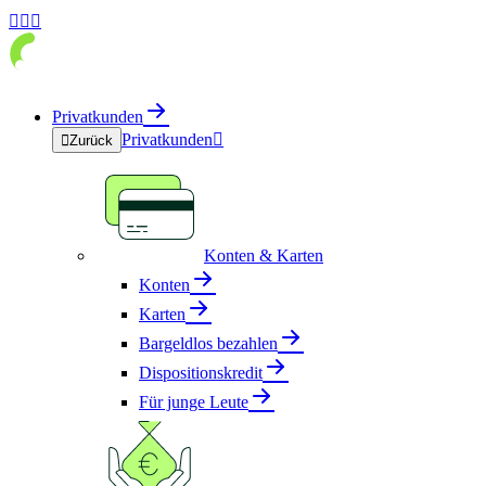



Privatkunden
Privatkunden


Zurück
Konten & Karten
Konten
Karten
Bargeldlos bezahlen
Dispositionskredit
Für junge Leute