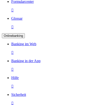
Formularcenter

Glossar

Onlinebanking
Banking im Web

Banking in der App

Hilfe

Sicherheit
