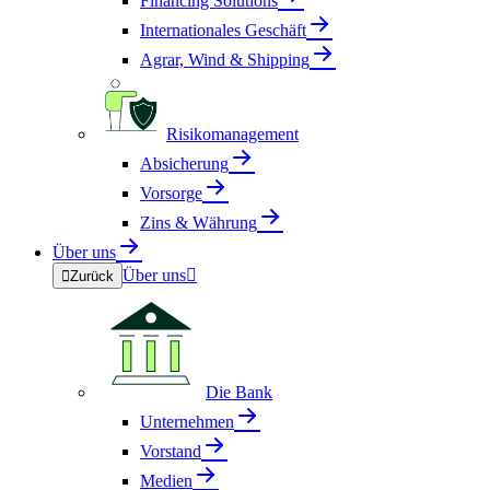
Financing Solutions
Internationales Geschäft
Agrar, Wind & Shipping
Risikomanagement
Absicherung
Vorsorge
Zins & Währung
Über uns
Über uns


Zurück
Die Bank
Unternehmen
Vorstand
Medien