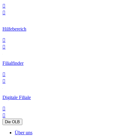


Hilfebereich


Filialfinder


Digitale Filiale


Die OLB
Über uns