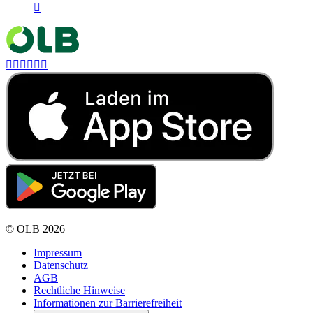







©
OLB
2026
Impressum
Datenschutz
AGB
Rechtliche Hinweise
Informationen zur Barrierefreiheit