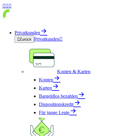



Privatkunden
Privatkunden


Zurück
Konten & Karten
Konten
Karten
Bargeldlos bezahlen
Dispositionskredit
Für junge Leute