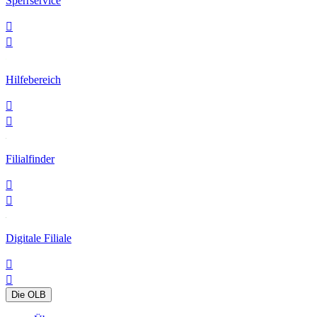
Sperrservice


Hilfebereich


Filialfinder


Digitale Filiale


Die OLB