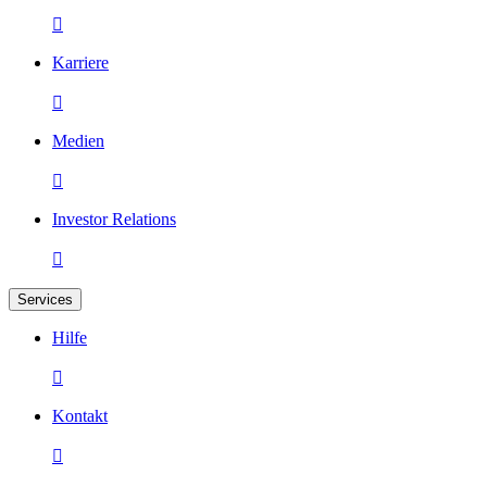

Karriere

Medien

Investor Relations

Services
Hilfe

Kontakt
