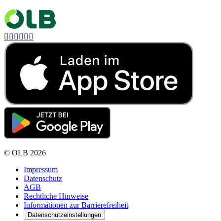






©
OLB
2026
Impressum
Datenschutz
AGB
Rechtliche Hinweise
Informationen zur Barrierefreiheit
Datenschutzeinstellungen