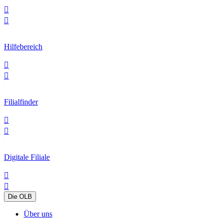


Hilfebereich


Filialfinder


Digitale Filiale


Die OLB
Über uns