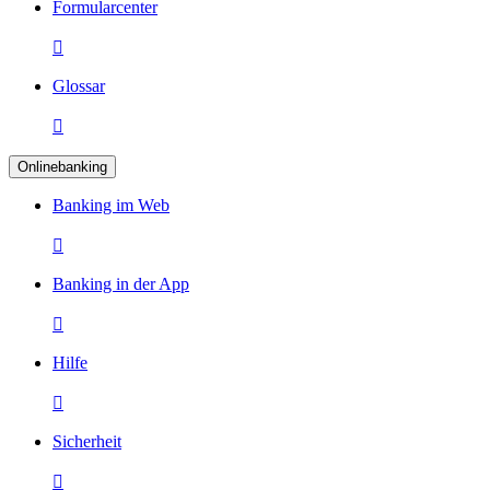
Formularcenter

Glossar

Onlinebanking
Banking im Web

Banking in der App

Hilfe

Sicherheit
