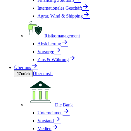
Financing Solutions
Internationales Geschäft
Agrar, Wind & Shipping
Risikomanagement
Absicherung
Vorsorge
Zins & Währung
Über uns
Über uns


Zurück
Die Bank
Unternehmen
Vorstand
Medien