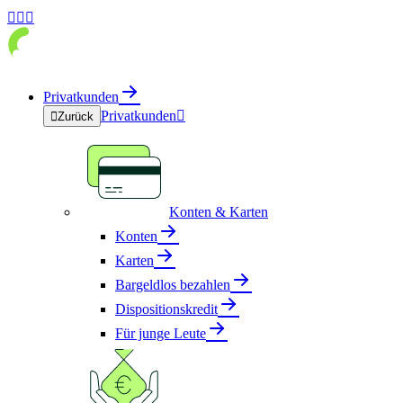



Privatkunden
Privatkunden


Zurück
Konten & Karten
Konten
Karten
Bargeldlos bezahlen
Dispositionskredit
Für junge Leute