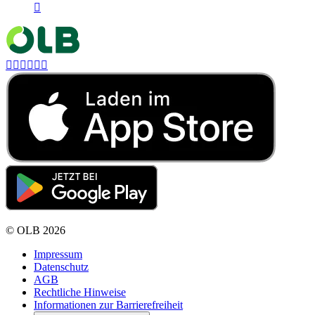







©
OLB
2026
Impressum
Datenschutz
AGB
Rechtliche Hinweise
Informationen zur Barrierefreiheit