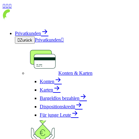



Privatkunden
Privatkunden


Zurück
Konten & Karten
Konten
Karten
Bargeldlos bezahlen
Dispositionskredit
Für junge Leute