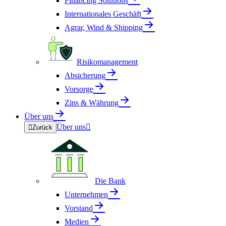
Financing Solutions
Internationales Geschäft
Agrar, Wind & Shipping
Risikomanagement
Absicherung
Vorsorge
Zins & Währung
Über uns
Über uns


Zurück
Die Bank
Unternehmen
Vorstand
Medien