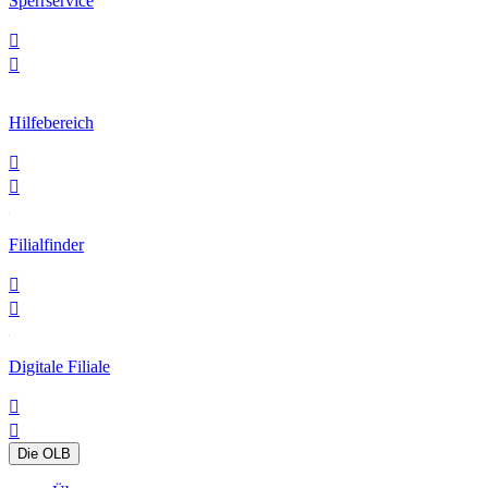
Sperrservice


Hilfebereich


Filialfinder


Digitale Filiale


Die OLB