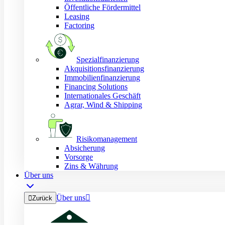
Öffentliche Fördermittel
Leasing
Factoring
Spezialfinanzierung
Akquisitionsfinanzierung
Immobilienfinanzierung
Financing Solutions
Internationales Geschäft
Agrar, Wind & Shipping
Risikomanagement
Absicherung
Vorsorge
Zins & Währung
Über uns
Über uns


Zurück