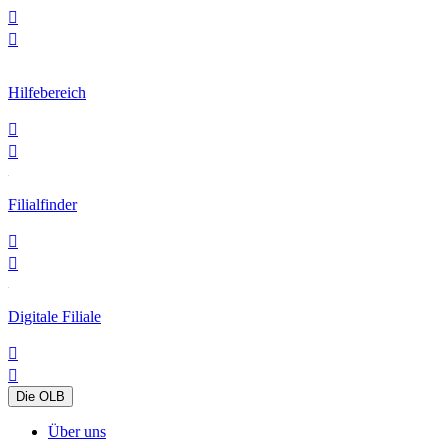


Hilfebereich


Filialfinder


Digitale Filiale


Die OLB
Über uns