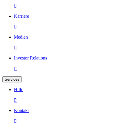

Karriere

Medien

Investor Relations

Services
Hilfe

Kontakt
