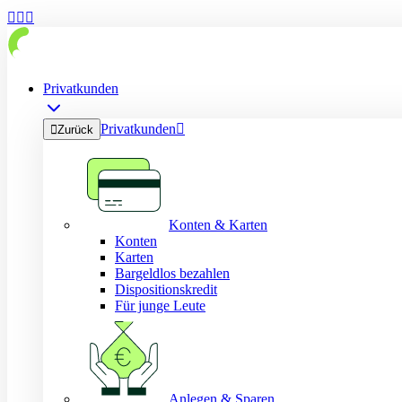



Privatkunden
Privatkunden


Zurück
Konten & Karten
Konten
Karten
Bargeldlos bezahlen
Dispositionskredit
Für junge Leute
Anlegen & Sparen