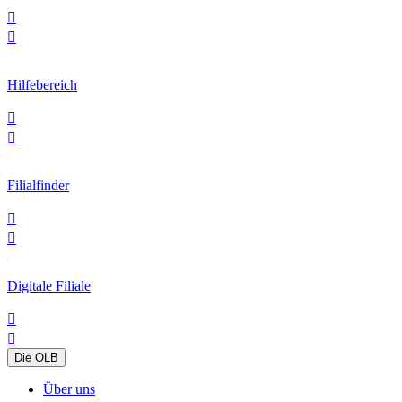


Hilfebereich


Filialfinder


Digitale Filiale


Die OLB
Über uns