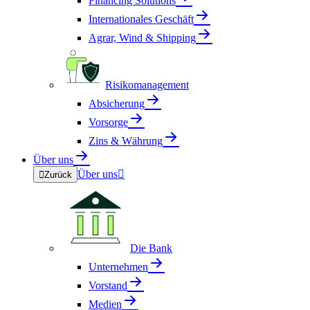
Financing Solutions
Internationales Geschäft
Agrar, Wind & Shipping
Risikomanagement
Absicherung
Vorsorge
Zins & Währung
Über uns
Über uns


Zurück
Die Bank
Unternehmen
Vorstand
Medien