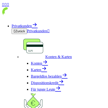



Privatkunden
Privatkunden


Zurück
Konten & Karten
Konten
Karten
Bargeldlos bezahlen
Dispositionskredit
Für junge Leute