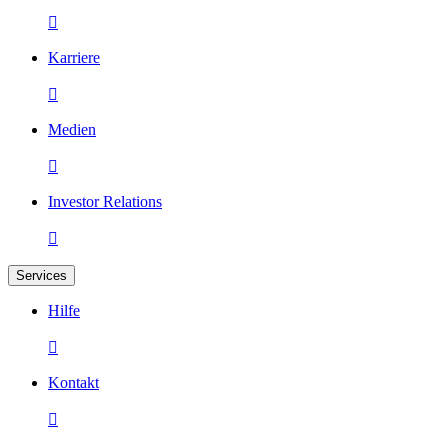

Karriere

Medien

Investor Relations

Services
Hilfe

Kontakt
