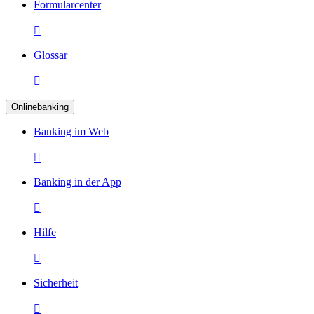
Formularcenter

Glossar

Onlinebanking
Banking im Web

Banking in der App

Hilfe

Sicherheit
