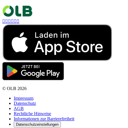






©
OLB
2026
Impressum
Datenschutz
AGB
Rechtliche Hinweise
Informationen zur Barrierefreiheit
Datenschutzeinstellungen