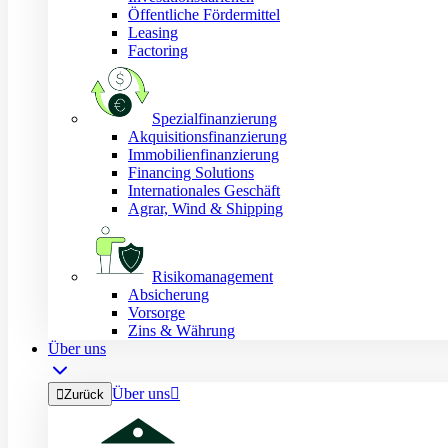
Öffentliche Fördermittel
Leasing
Factoring
Spezialfinanzierung
Akquisitionsfinanzierung
Immobilienfinanzierung
Financing Solutions
Internationales Geschäft
Agrar, Wind & Shipping
Risikomanagement
Absicherung
Vorsorge
Zins & Währung
Über uns
Über uns


Zurück