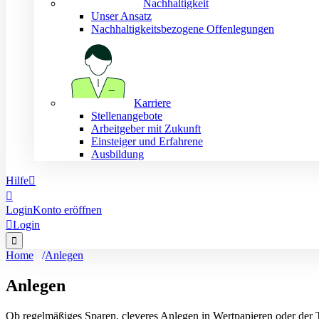
Nachhaltigkeit
Unser Ansatz
Nachhaltigkeitsbezogene Offenlegungen
Karriere
Stellenangebote
Arbeitgeber mit Zukunft
Einsteiger und Erfahrene
Ausbildung
Hilfe


Login
Konto eröffnen

Login

Home
Anlegen
Anlegen
Ob regelmäßiges Sparen, cleveres Anlegen in Wertpapieren oder der 