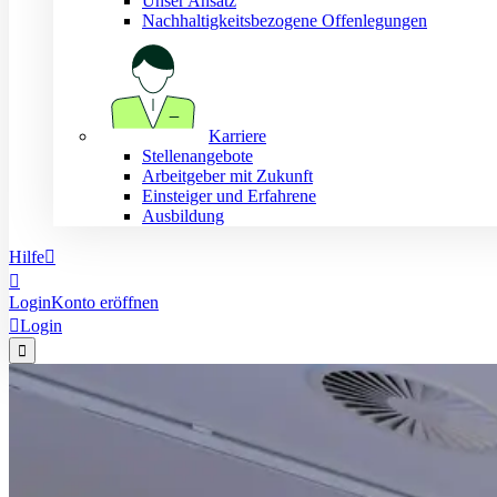
Unser Ansatz
Nachhaltigkeitsbezogene Offenlegungen
Karriere
Stellenangebote
Arbeitgeber mit Zukunft
Einsteiger und Erfahrene
Ausbildung
Hilfe


Login
Konto eröffnen

Login
