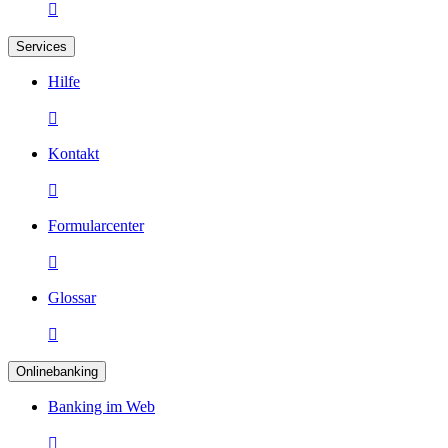

Services
Hilfe

Kontakt

Formularcenter

Glossar

Onlinebanking
Banking im Web
