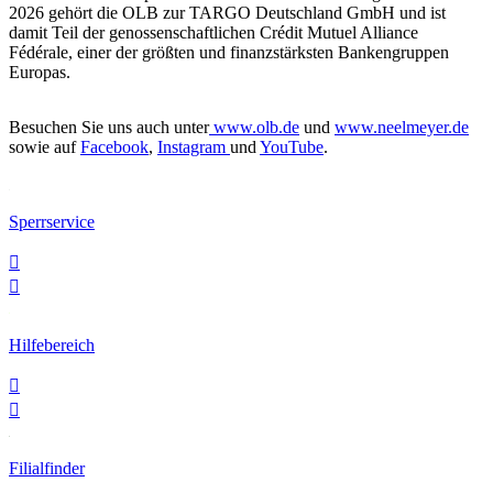
2026 gehört die OLB zur TARGO Deutschland GmbH und ist
damit Teil der genossenschaftlichen Crédit Mutuel Alliance
Fédérale, einer der größten und finanzstärksten Bankengruppen
Europas.
Besuchen Sie uns auch unter
www.olb.de
und
www.neelmeyer.de
sowie auf
Facebook
,
Instagram
und
YouTube
.
Sperrservice


Hilfebereich


Filialfinder