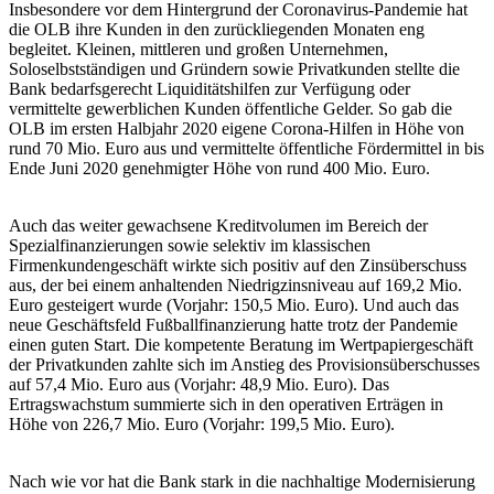
Insbesondere vor dem Hintergrund der Coronavirus-Pandemie hat
die OLB ihre Kunden in den zurückliegenden Monaten eng
begleitet. Kleinen, mittleren und großen Unternehmen,
Soloselbstständigen und Gründern sowie Privatkunden stellte die
Bank bedarfsgerecht Liquiditätshilfen zur Verfügung oder
vermittelte gewerblichen Kunden öffentliche Gelder. So gab die
OLB im ersten Halbjahr 2020 eigene Corona-Hilfen in Höhe von
rund 70 Mio. Euro aus und vermittelte öffentliche Fördermittel in bis
Ende Juni 2020 genehmigter Höhe von rund 400 Mio. Euro.
Auch das weiter gewachsene Kreditvolumen im Bereich der
Spezialfinanzierungen sowie selektiv im klassischen
Firmenkundengeschäft wirkte sich positiv auf den Zinsüberschuss
aus, der bei einem anhaltenden Niedrigzinsniveau auf 169,2 Mio.
Euro gesteigert wurde (Vorjahr: 150,5 Mio. Euro). Und auch das
neue Geschäftsfeld Fußballfinanzierung hatte trotz der Pandemie
einen guten Start. Die kompetente Beratung im Wertpapiergeschäft
der Privatkunden zahlte sich im Anstieg des Provisionsüberschusses
auf 57,4 Mio. Euro aus (Vorjahr: 48,9 Mio. Euro). Das
Ertragswachstum summierte sich in den operativen Erträgen in
Höhe von 226,7 Mio. Euro (Vorjahr: 199,5 Mio. Euro).
Nach wie vor hat die Bank stark in die nachhaltige Modernisierung