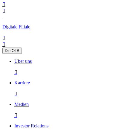


Digitale Filiale


Die OLB
Über uns

Karriere

Medien

Investor Relations