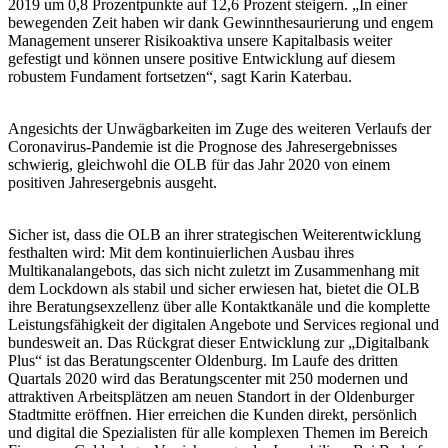
2019 um 0,8 Prozentpunkte auf 12,6 Prozent steigern. „In einer
bewegenden Zeit haben wir dank Gewinnthesaurierung und engem
Management unserer Risikoaktiva unsere Kapitalbasis weiter
gefestigt und können unsere positive Entwicklung auf diesem
robustem Fundament fortsetzen“, sagt Karin Katerbau.
Angesichts der Unwägbarkeiten im Zuge des weiteren Verlaufs der
Coronavirus-Pandemie ist die Prognose des Jahresergebnisses
schwierig, gleichwohl die OLB für das Jahr 2020 von einem
positiven Jahresergebnis ausgeht.
Sicher ist, dass die OLB an ihrer strategischen Weiterentwicklung
festhalten wird: Mit dem kontinuierlichen Ausbau ihres
Multikanalangebots, das sich nicht zuletzt im Zusammenhang mit
dem Lockdown als stabil und sicher erwiesen hat, bietet die OLB
ihre Beratungsexzellenz über alle Kontaktkanäle und die komplette
Leistungsfähigkeit der digitalen Angebote und Services regional und
bundesweit an. Das Rückgrat dieser Entwicklung zur „Digitalbank
Plus“ ist das Beratungscenter Oldenburg. Im Laufe des dritten
Quartals 2020 wird das Beratungscenter mit 250 modernen und
attraktiven Arbeitsplätzen am neuen Standort in der Oldenburger
Stadtmitte eröffnen. Hier erreichen die Kunden direkt, persönlich
und digital die Spezialisten für alle komplexen Themen im Bereich