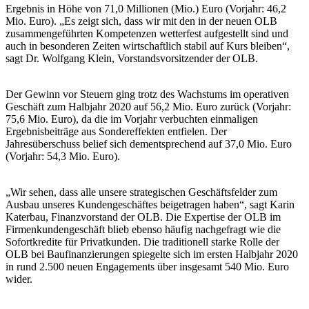
Ergebnis in Höhe von 71,0 Millionen (Mio.) Euro (Vorjahr: 46,2
Mio. Euro). „Es zeigt sich, dass wir mit den in der neuen OLB
zusammengeführten Kompetenzen wetterfest aufgestellt sind und
auch in besonderen Zeiten wirtschaftlich stabil auf Kurs bleiben“,
sagt Dr. Wolfgang Klein, Vorstandsvorsitzender der OLB.
Der Gewinn vor Steuern ging trotz des Wachstums im operativen
Geschäft zum Halbjahr 2020 auf 56,2 Mio. Euro zurück (Vorjahr:
75,6 Mio. Euro), da die im Vorjahr verbuchten einmaligen
Ergebnisbeiträge aus Sondereffekten entfielen. Der
Jahresüberschuss belief sich dementsprechend auf 37,0 Mio. Euro
(Vorjahr: 54,3 Mio. Euro).
„Wir sehen, dass alle unsere strategischen Geschäftsfelder zum
Ausbau unseres Kundengeschäftes beigetragen haben“, sagt Karin
Katerbau, Finanzvorstand der OLB. Die Expertise der OLB im
Firmenkundengeschäft blieb ebenso häufig nachgefragt wie die
Sofortkredite für Privatkunden. Die traditionell starke Rolle der
OLB bei Baufinanzierungen spiegelte sich im ersten Halbjahr 2020
in rund 2.500 neuen Engagements über insgesamt 540 Mio. Euro
wider.