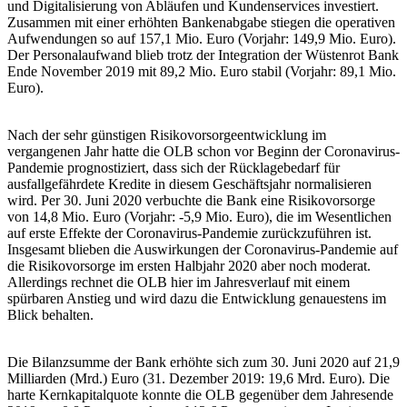
und Digitalisierung von Abläufen und Kundenservices investiert.
Zusammen mit einer erhöhten Bankenabgabe stiegen die operativen
Aufwendungen so auf 157,1 Mio. Euro (Vorjahr: 149,9 Mio. Euro).
Der Personalaufwand blieb trotz der Integration der Wüstenrot Bank
Ende November 2019 mit 89,2 Mio. Euro stabil (Vorjahr: 89,1 Mio.
Euro).
Nach der sehr günstigen Risikovorsorgeentwicklung im
vergangenen Jahr hatte die OLB schon vor Beginn der Coronavirus-
Pandemie prognostiziert, dass sich der Rücklagebedarf für
ausfallgefährdete Kredite in diesem Geschäftsjahr normalisieren
wird. Per 30. Juni 2020 verbuchte die Bank eine Risikovorsorge
von 14,8 Mio. Euro (Vorjahr: -5,9 Mio. Euro), die im Wesentlichen
auf erste Effekte der Coronavirus-Pandemie zurückzuführen ist.
Insgesamt blieben die Auswirkungen der Coronavirus-Pandemie auf
die Risikovorsorge im ersten Halbjahr 2020 aber noch moderat.
Allerdings rechnet die OLB hier im Jahresverlauf mit einem
spürbaren Anstieg und wird dazu die Entwicklung genauestens im
Blick behalten.
Die Bilanzsumme der Bank erhöhte sich zum 30. Juni 2020 auf 21,9
Milliarden (Mrd.) Euro (31. Dezember 2019: 19,6 Mrd. Euro). Die
harte Kernkapitalquote konnte die OLB gegenüber dem Jahresende