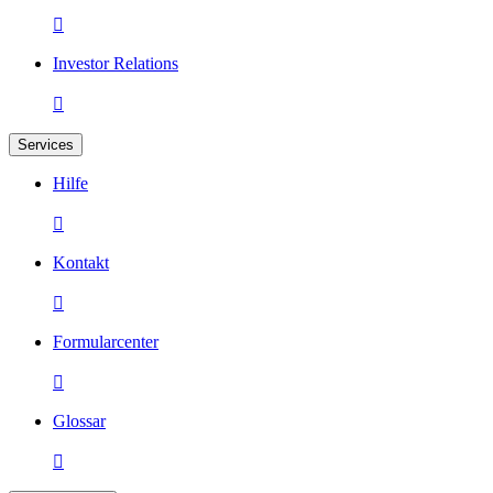

Investor Relations

Services
Hilfe

Kontakt

Formularcenter

Glossar
