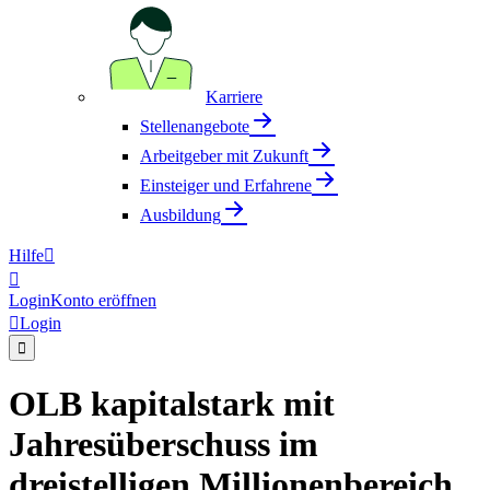
Karriere
Stellenangebote
Arbeitgeber mit Zukunft
Einsteiger und Erfahrene
Ausbildung
Hilfe


Login
Konto eröffnen

Login

OLB kapitalstark mit
Jahresüberschuss im
dreistelligen Millionenbereich