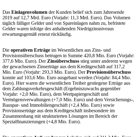
Das
Einlagenvolumen
der Kunden belief sich zum Jahresende
2019 auf 12,7 Mrd. Euro (Vorjahr: 11,3 Mrd. Euro). Das Volumen
täglich fälliger Gelder und von Spareinlagen nahm zu, befristete
Gelder waren infolge des anhaltenden Niedrigzinsniveaus
erwartungsgemäß erneut rückläufig.
Die
operativen Erträge
im Wesentlichen aus Zins- und
Provisionsüberschuss betrugen in Summe 420,8 Mio. Euro (Vorjahr:
377,6 Mio. Euro). Der
Zinsüberschuss
stieg unter anderem wegen
der gewachsenen Zinserträge aus dem Kreditgeschäft auf 317,2
Mio. Euro (Vorjahr: 293,3 Mio. Euro). Der
Provisionsüberschuss
konnte auf 103,6 Mio. Euro ausgebaut werden (Vorjahr: 84,4 Mio.
Euro). Hier waren die wesentlichen Treiber gestiegene Erträge aus
dem Zahlungsverkehrsgeschäft (Ergebniszuwachs gegenüber
Vorjahr: +2,0 Mio. Euro), dem Wertpapiergeschäft und
Vermögensverwaltungen (+7,0 Mio. Euro) und dem Versicherungs-,
Bauspar- und Immobiliengeschäft (+2,4 Mio. Euro) sowie
Provisionserträge aus dem Kreditgeschäft insbesondere im
Zusammenhang mit strukturierten Lösungen im Bereich der
Spezialfinanzierungen (+4,8 Mio. Euro).