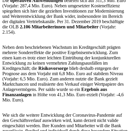
Die
operativen Aufwendungen
beliefen sich auf 311,3 Mio. Euro
(Vorjahr: 287,4 Mio. Euro). Neben umgesetzter Kosteneffizienz
spiegelten sich hier die gezielten Investitionen zur Modernisierung
und Weiterentwicklung der Bank wider, insbesondere im Bereich
der digitalen Vertriebskanäle. Per 31. Dezember 2019 beschäftigte
die OLB
2.106 Mitarbeiterinnen und Mitarbeiter
(Vorjahr:
2.154).
Neben dem beschriebenen Wachstum im Kreditgeschäft prägten
mehrere Sondereffekte die positive Ergebnisentwicklung. Zum
einen kam es trotz einer leichten Eintrübung der konjunkturellen
Entwicklung zu keinen vermehrten Zahlungsausfällen im
Kreditgeschäft; die
Risikovorsorge
blieb deshalb entgegen der
Prognose aus dem Vorjahr mit 6,8 Mio. Euro auf stabilem Niveau
(Vorjahr: 6,5 Mio. Euro). Zum anderen nutzte die Bank gezielt
Marktchancen und realisierte den Verkauf einiger Wertpapiere des
Anlagevermögens. Per saldo wurde so ein
Ergebnis aus
Finanzanlagen
in Höhe von 41,3 Mio. Euro erzielt (Vorjahr: -4,6
Mio. Euro).
Wie sich die weitere Entwicklung der Coronavirus-Pandemie auf
den Geschäftsverlauf auswirken wird, kann derzeit nicht valide
eingeschätzt werden. Ihre Kunden und Mitarbeiter will die Bank
zuverlässig, flexibel und individuell durch diese besondere Situation