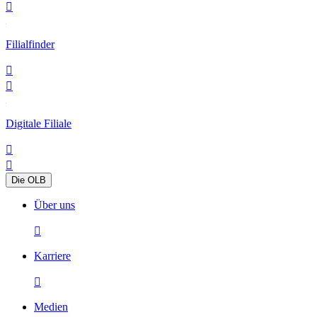

Filialfinder


Digitale Filiale


Die OLB
Über uns

Karriere

Medien