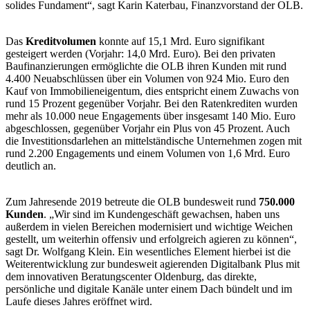
solides Fundament“, sagt Karin Katerbau, Finanzvorstand der OLB.
Das
Kreditvolumen
konnte auf 15,1 Mrd. Euro signifikant
gesteigert werden (Vorjahr: 14,0 Mrd. Euro). Bei den privaten
Baufinanzierungen ermöglichte die OLB ihren Kunden mit rund
4.400 Neuabschlüssen über ein Volumen von 924 Mio. Euro den
Kauf von Immobilieneigentum, dies entspricht einem Zuwachs von
rund 15 Prozent gegenüber Vorjahr. Bei den Ratenkrediten wurden
mehr als 10.000 neue Engagements über insgesamt 140 Mio. Euro
abgeschlossen, gegenüber Vorjahr ein Plus von 45 Prozent. Auch
die Investitionsdarlehen an mittelständische Unternehmen zogen mit
rund 2.200 Engagements und einem Volumen von 1,6 Mrd. Euro
deutlich an.
Zum Jahresende 2019 betreute die OLB bundesweit rund
750.000
Kunden
. „Wir sind im Kundengeschäft gewachsen, haben uns
außerdem in vielen Bereichen modernisiert und wichtige Weichen
gestellt, um weiterhin offensiv und erfolgreich agieren zu können“,
sagt Dr. Wolfgang Klein. Ein wesentliches Element hierbei ist die
Weiterentwicklung zur bundesweit agierenden Digitalbank Plus mit
dem innovativen Beratungscenter Oldenburg, das direkte,
persönliche und digitale Kanäle unter einem Dach bündelt und im
Laufe dieses Jahres eröffnet wird.