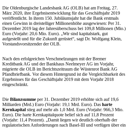
Die Oldenburgische Landesbank AG (OLB) hat am Freitag, 27.
März 2020, ihre Ergebnisentwicklung für das Geschäftsjahr 2019
veröffentlicht. In ihrem 150. Jubiläumsjahr hat die Bank erstmals
einen Gewinn in dreistelliger Millionenhöhe ausgewiesen: Per 31.
Dezember 2019 lag der Jahresüberschuss bei 109,8 Millionen (Mio.)
Euro (Vorjahr: 20,6 Mio. Euro). „Wir sind kapitalstark, gut
aufgestellt und für die Zukunft gerüstet“, sagt Dr. Wolfgang Klein,
Vorstandsvorsitzender der OLB.
Nach den erfolgreichen Verschmelzungen mit der Bremer
Kreditbank AG und der Bankhaus Neelmeyer AG im Vorjahr,
migrierte die OLB im Berichtszeitraum die Wüstenrot Bank AG
Pfandbriefbank. Vor diesem Hintergrund ist die Vergleichbarkeit des
Ergebnisses für das Geschäftsjahr 2019 mit dem Vorjahr 2018
eingeschränkt.
Die
Bilanzsumme
per 31. Dezember 2019 erhöhte sich auf 19,6
Milliarden (Mrd.) Euro (Vorjahr: 19,1 Mrd. Euro). Das
harte
Kernkapital
stieg auf mehr als 1,0 Mrd. Euro (Vorjahr: 966,3 Mio.
Euro). Die harte Kernkapitalquote belief sich auf 11,8 Prozent
(Vorjahr: 11,4 Prozent). „Damit liegen wir deutlich oberhalb der
regulatorischen Anforderungen nach Basel-III und verfügen über ein