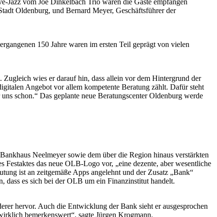
ive-Jazz vom Joe Dinkelbach Trio waren die Gäste empfangen
tadt Oldenburg, und Bernard Meyer, Geschäftsführer der
vergangenen 150 Jahre waren im ersten Teil geprägt von vielen
 Zugleich wies er darauf hin, dass allein vor dem Hintergrund der
igitalen Angebot vor allem kompetente Beratung zählt. Dafür steht
r uns schon.“ Das geplante neue Beratungscenter Oldenburg werde
em Bankhaus Neelmeyer sowie dem über die Region hinaus verstärkten
des Festaktes das neue OLB-Logo vor, „eine dezente, aber wesentliche
mutung ist an zeitgemäße Apps angelehnt und der Zusatz „Bank“
, dass es sich bei der OLB um ein Finanzinstitut handelt.
erer hervor. Auch die Entwicklung der Bank sieht er ausgesprochen
, wirklich bemerkenswert“, sagte Jürgen Krogmann.