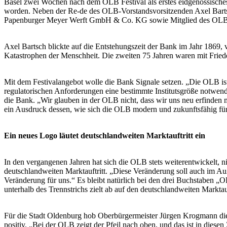
Basel zwei Wochen nach dem OLB Festival als erstes eidgenössische
worden. Neben der Re-de des OLB-Vorstandsvorsitzenden Axel Barts
Papenburger Meyer Werft GmbH & Co. KG sowie Mitglied des OLB 
Axel Bartsch blickte auf die Entstehungszeit der Bank im Jahr 1869, 
Katastrophen der Menschheit. Die zweiten 75 Jahren waren mit Frie
Mit dem Festivalangebot wolle die Bank Signale setzen. „Die OLB ist
regulatorischen Anforderungen eine bestimmte Institutsgröße notwend
die Bank. „Wir glauben in der OLB nicht, dass wir uns neu erfinde
ein Ausdruck dessen, wie sich die OLB modern und zukunftsfähig für 
Ein neues Logo läutet deutschlandweiten Marktauftritt ein
In den vergangenen Jahren hat sich die OLB stets weiterentwickelt,
deutschlandweiten Marktauftritt. „Diese Veränderung soll auch im Auß
Veränderung für uns.“ Es bleibt natürlich bei den drei Buchstaben 
unterhalb des Trennstrichs zielt ab auf den deutschlandweiten Marktau
Für die Stadt Oldenburg hob Oberbürgermeister Jürgen Krogmann die 
positiv. „Bei der OLB zeigt der Pfeil nach oben, und das ist in die