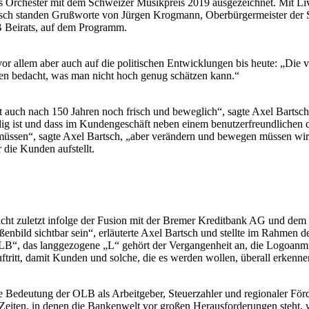
s Orchester mit dem Schweizer Musikpreis 2019 ausgezeichnet. Mit L
ch standen Grußworte von Jürgen Krogmann, Oberbürgermeister der S
Beirats, auf dem Programm.
vor allem aber auch auf die politischen Entwicklungen bis heute: „Die 
den bedacht, was man nicht hoch genug schätzen kann.“
 auch nach 150 Jahren noch frisch und beweglich“, sagte Axel Bartsch.
ig ist und dass im Kundengeschäft neben einem benutzerfreundlichen d
n müssen“, sagte Axel Bartsch, „aber verändern und bewegen müssen wi
die Kunden aufstellt.
 nicht zuletzt infolge der Fusion mit der Bremer Kreditbank AG und d
enbild sichtbar sein“, erläuterte Axel Bartsch und stellte im Rahmen 
„OLB“, das langgezogene „L“ gehört der Vergangenheit an, die Logoan
ftritt, damit Kunden und solche, die es werden wollen, überall erkennen
Bedeutung der OLB als Arbeitgeber, Steuerzahler und regionaler Förd
sen Zeiten, in denen die Bankenwelt vor großen Herausforderungen steht