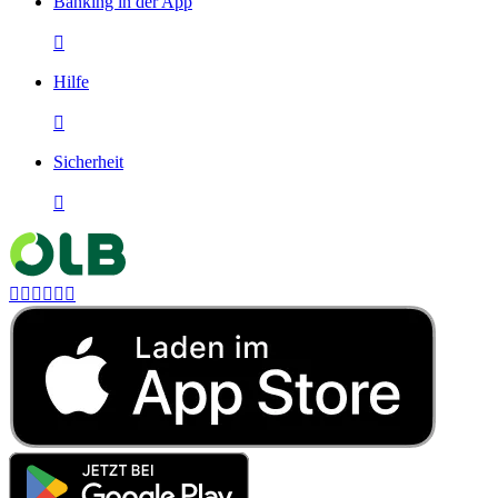
Banking in der App

Hilfe

Sicherheit






