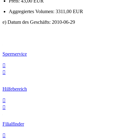
Preis: 43,00 EUR
Aggregiertes Volumen: 3311,00 EUR
e) Datum des Geschäfts: 2010-06-29
Sperrservice


Hilfebereich


Filialfinder
