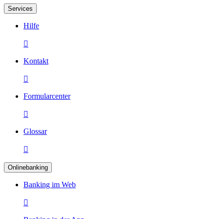
Services
Hilfe

Kontakt

Formularcenter

Glossar

Onlinebanking
Banking im Web
