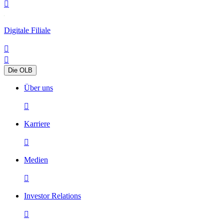

Digitale Filiale


Die OLB
Über uns

Karriere

Medien

Investor Relations
