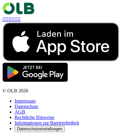






©
OLB
2026
Impressum
Datenschutz
AGB
Rechtliche Hinweise
Informationen zur Barrierefreiheit
Datenschutzeinstellungen