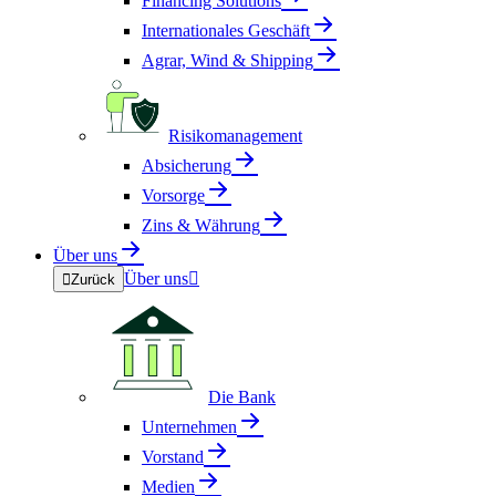
Financing Solutions
Internationales Geschäft
Agrar, Wind & Shipping
Risikomanagement
Absicherung
Vorsorge
Zins & Währung
Über uns
Über uns


Zurück
Die Bank
Unternehmen
Vorstand
Medien