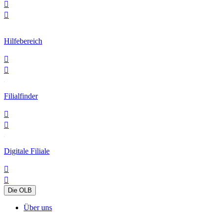


Hilfebereich


Filialfinder


Digitale Filiale


Die OLB
Über uns