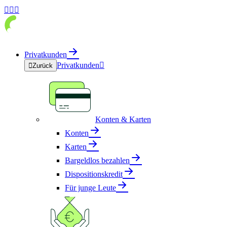



Privatkunden
Privatkunden


Zurück
Konten & Karten
Konten
Karten
Bargeldlos bezahlen
Dispositionskredit
Für junge Leute