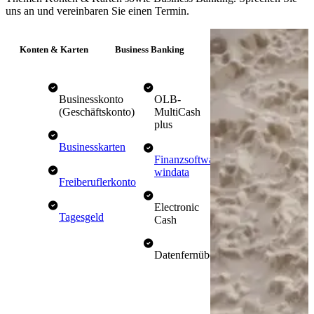
uns an und vereinbaren Sie einen Termin.
Konten & Karten
Business Banking
Businesskonto
OLB-
(Geschäftskonto)
MultiCash
plus
Businesskarten
Finanzsoftware
windata
Freiberuflerkonto
Electronic
Tagesgeld
Cash
Datenfernübermittlung