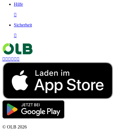
Hilfe

Sicherheit







©
OLB
2026