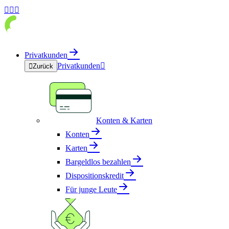



Privatkunden
Privatkunden


Zurück
Konten & Karten
Konten
Karten
Bargeldlos bezahlen
Dispositionskredit
Für junge Leute