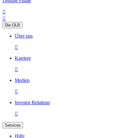
Digitale Filiale


Die OLB
Über uns

Karriere

Medien

Investor Relations

Services
Hilfe