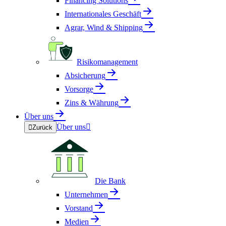
Financing Solutions
Internationales Geschäft
Agrar, Wind & Shipping
Risikomanagement
Absicherung
Vorsorge
Zins & Währung
Über uns
Über uns


Zurück
Die Bank
Unternehmen
Vorstand
Medien