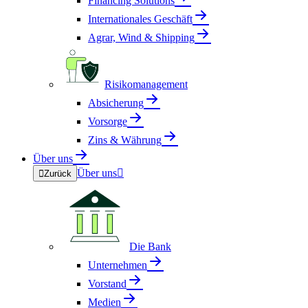
Financing Solutions
Internationales Geschäft
Agrar, Wind & Shipping
Risikomanagement
Absicherung
Vorsorge
Zins & Währung
Über uns
Über uns


Zurück
Die Bank
Unternehmen
Vorstand
Medien