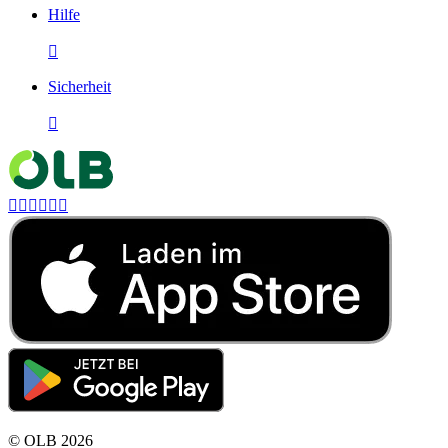
Hilfe

Sicherheit







©
OLB
2026