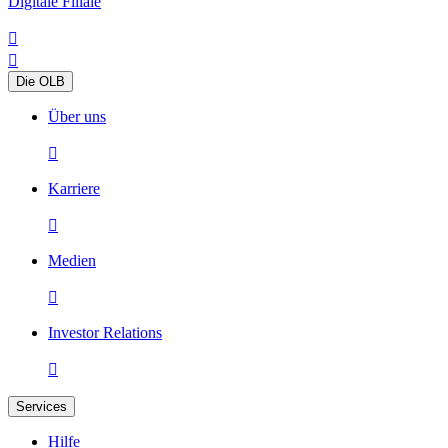
Digitale Filiale


Die OLB
Über uns

Karriere

Medien

Investor Relations

Services
Hilfe