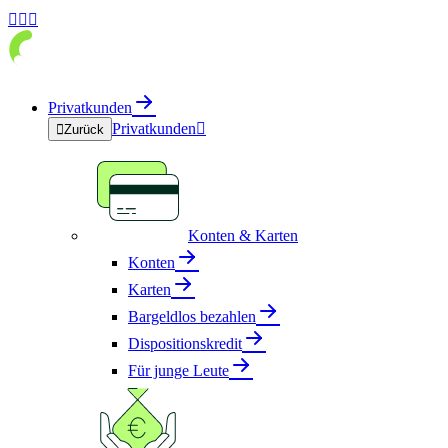



Privatkunden
Privatkunden


Zurück
Konten & Karten
Konten
Karten
Bargeldlos bezahlen
Dispositionskredit
Für junge Leute