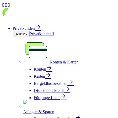



Privatkunden
Privatkunden


Zurück
Konten & Karten
Konten
Karten
Bargeldlos bezahlen
Dispositionskredit
Für junge Leute
Anlegen & Sparen