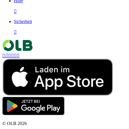
Hilfe

Sicherheit







©
OLB
2026