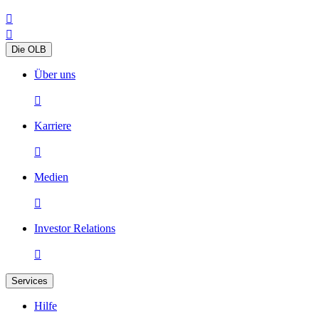


Die OLB
Über uns

Karriere

Medien

Investor Relations

Services
Hilfe