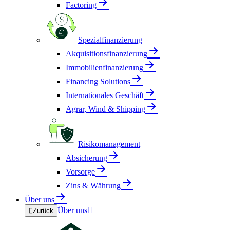
Factoring
Spezialfinanzierung
Akquisitionsfinanzierung
Immobilienfinanzierung
Financing Solutions
Internationales Geschäft
Agrar, Wind & Shipping
Risikomanagement
Absicherung
Vorsorge
Zins & Währung
Über uns
Über uns


Zurück