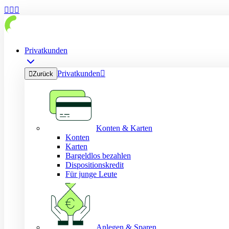



Privatkunden
Privatkunden


Zurück
Konten & Karten
Konten
Karten
Bargeldlos bezahlen
Dispositionskredit
Für junge Leute
Anlegen & Sparen