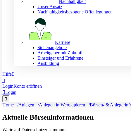
Nachhaltigkeit
Unser Ansatz
Nachhaltigkeitsbezogene Offenlegungen
Karriere
Stellenangebote
Arbeitgeber mit Zukunft
Einsteiger und Erfahrene
Ausbildung
Hilfe


Login
Konto eröffnen

Login

Home
Anlegen
Anlegen in Wertpapieren
Börsen- & Anlegerinf
Aktuelle Börseninformationen
Warte auf Datenschutzzustimmung.