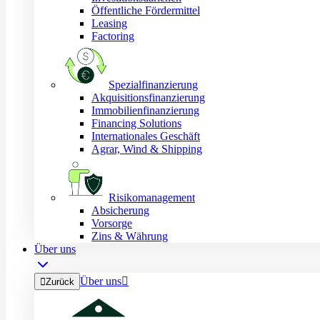
Öffentliche Fördermittel
Leasing
Factoring
Spezialfinanzierung
Akquisitionsfinanzierung
Immobilienfinanzierung
Financing Solutions
Internationales Geschäft
Agrar, Wind & Shipping
Risikomanagement
Absicherung
Vorsorge
Zins & Währung
Über uns
Über uns


Zurück