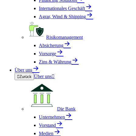
Financing Solutions
Internationales Geschäft
Agrar, Wind & Shipping
Risikomanagement
Absicherung
Vorsorge
Zins & Währung
Über uns
Über uns


Zurück
Die Bank
Unternehmen
Vorstand
Medien