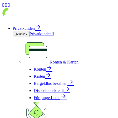



Privatkunden
Privatkunden


Zurück
Konten & Karten
Konten
Karten
Bargeldlos bezahlen
Dispositionskredit
Für junge Leute