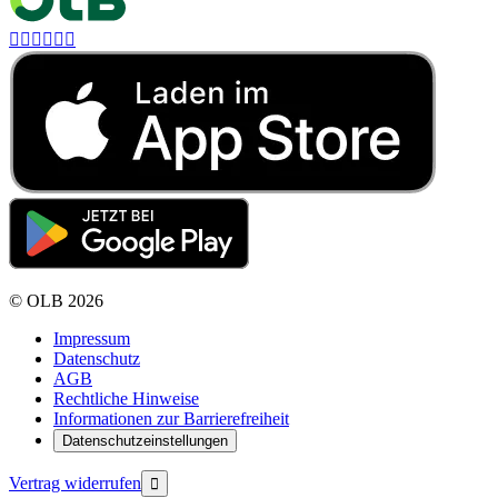






©
OLB
2026
Impressum
Datenschutz
AGB
Rechtliche Hinweise
Informationen zur Barrierefreiheit
Datenschutzeinstellungen
Vertrag widerrufen
