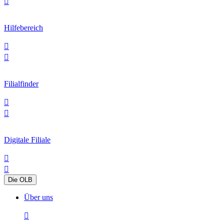

Hilfebereich


Filialfinder


Digitale Filiale


Die OLB
Über uns
